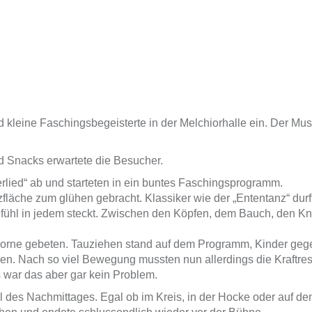
leine Faschingsbegeisterte in der Melchiorhalle ein. Der Musi
d Snacks erwartete die Besucher.
ied“ ab und starteten in ein buntes Faschingsprogramm.
che zum glühen gebracht. Klassiker wie der „Ententanz“ durfte
efühl in jedem steckt. Zwischen den Köpfen, dem Bauch, den Kn
 vorne gebeten. Tauziehen stand auf dem Programm, Kinder gege
n. Nach so viel Bewegung mussten nun allerdings die Kraftrese
ar das aber gar kein Problem.
eil des Nachmittages. Egal ob im Kreis, in der Hocke oder auf 